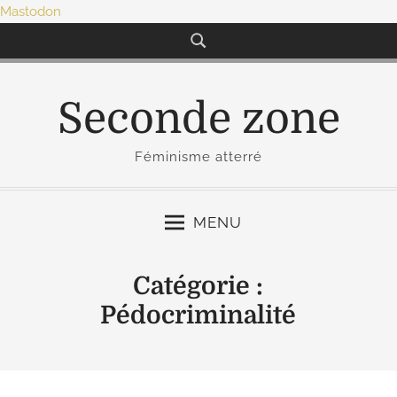
Mastodon
S
k
i
p
Seconde zone
t
o
Féminisme atterré
c
o
n
MENU
t
e
Catégorie :
n
Pédocriminalité
t