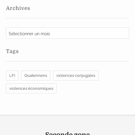
Archives
A
r
c
Tags
h
i
v
LFI
Quatennens
violences conjugales
e
s
violences économiques
Seconde zone