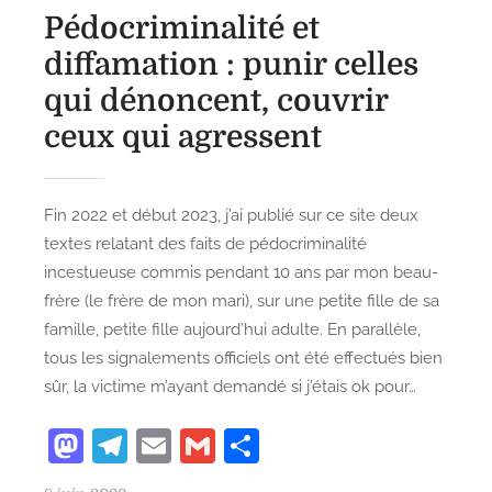
Pédocriminalité et
diffamation : punir celles
qui dénoncent, couvrir
ceux qui agressent
Fin 2022 et début 2023, j’ai publié sur ce site deux
textes relatant des faits de pédocriminalité
incestueuse commis pendant 10 ans par mon beau-
frère (le frère de mon mari), sur une petite fille de sa
famille, petite fille aujourd’hui adulte. En parallèle,
tous les signalements officiels ont été effectués bien
sûr, la victime m’ayant demandé si j’étais ok pour…
M
T
E
G
P
as
el
m
m
ar