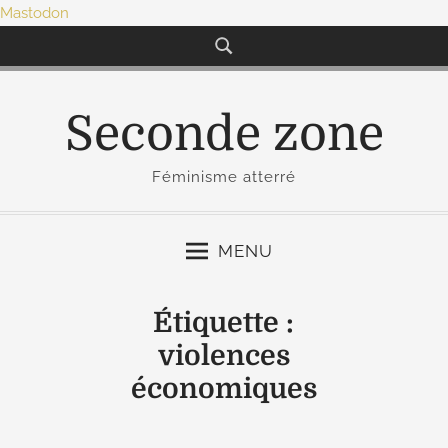
Mastodon
S
k
i
p
Seconde zone
t
o
Féminisme atterré
c
o
n
MENU
t
e
Étiquette :
n
violences
t
économiques