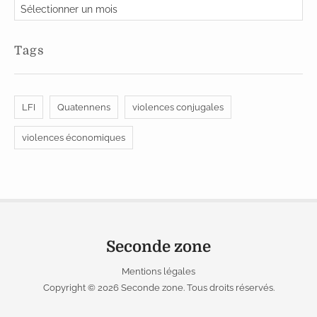
A
r
c
Tags
h
i
v
LFI
Quatennens
violences conjugales
e
s
violences économiques
Seconde zone
Mentions légales
Copyright © 2026
Seconde zone
. Tous droits réservés.