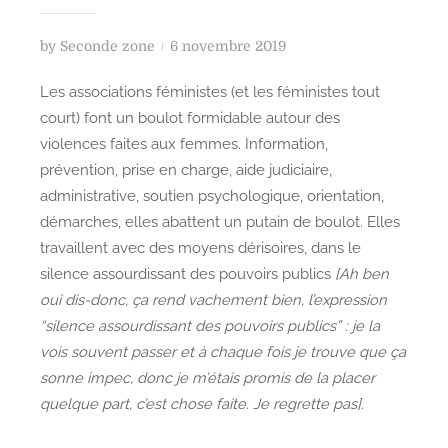
P
by
Seconde zone
6 novembre 2019
o
Les associations féministes (et les féministes tout
s
court) font un boulot formidable autour des
t
violences faites aux femmes. Information,
e
prévention, prise en charge, aide judiciaire,
d
administrative, soutien psychologique, orientation,
o
n
démarches, elles abattent un putain de boulot. Elles
travaillent avec des moyens dérisoires, dans le
silence assourdissant des pouvoirs publics
[Ah ben
oui dis-donc, ça rend vachement bien, l’expression
“silence assourdissant des pouvoirs publics” : je la
vois souvent passer et à chaque fois je trouve que ça
sonne impec, donc je m’étais promis de la placer
quelque part, c’est chose faite. Je regrette pas]
.