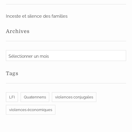
Inceste et silence des familles
Archives
A
r
c
Tags
h
i
v
LFI
Quatennens
violences conjugales
e
s
violences économiques