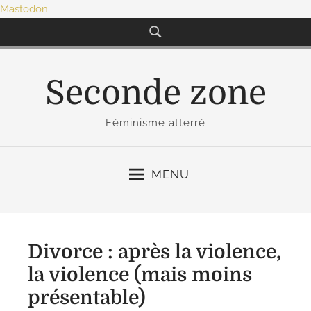
Mastodon
S
k
i
p
Seconde zone
t
o
Féminisme atterré
c
o
n
MENU
t
e
n
t
Divorce : après la violence,
la violence (mais moins
présentable)