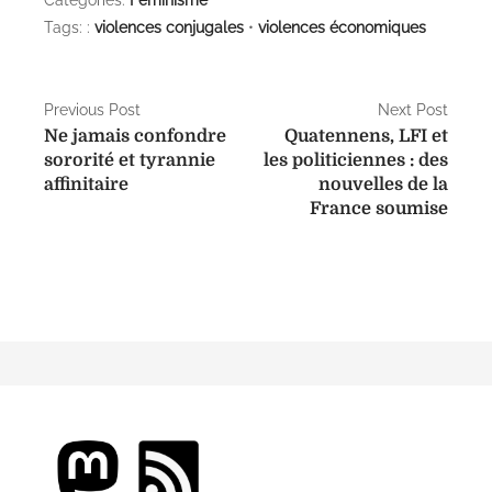
Categories:
Féminisme
o
a
er
Tags: :
violences conjugales
•
violences économiques
n
m
N
Previous Post
Next Post
Ne jamais confondre
Quatennens, LFI et
a
sororité et tyrannie
les politiciennes : des
affinitaire
nouvelles de la
v
France soumise
i
g
a
t
i
o
n