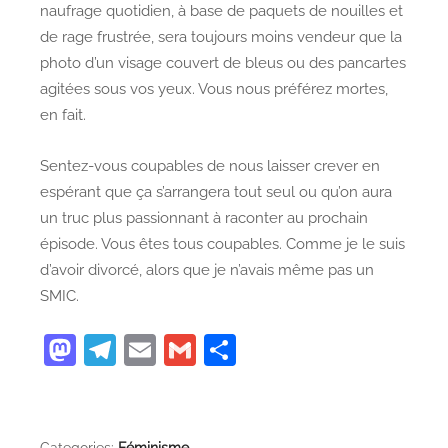
naufrage quotidien, à base de paquets de nouilles et
de rage frustrée, sera toujours moins vendeur que la
photo d’un visage couvert de bleus ou des pancartes
agitées sous vos yeux. Vous nous préférez mortes,
en fait.
Sentez-vous coupables de nous laisser crever en
espérant que ça s’arrangera tout seul ou qu’on aura
un truc plus passionnant à raconter au prochain
épisode. Vous êtes tous coupables. Comme je le suis
d’avoir divorcé, alors que je n’avais même pas un
SMIC.
M
T
E
G
P
as
el
m
m
ar
to
e
ai
ai
ta
d
gr
l
l
g