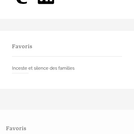
d
e
l
’
a
Favoris
r
t
Inceste et silence des familles
i
c
l
e
Favoris