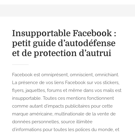
d
gr
l
l
g
s
o
a
er
t
e
n
m
d
Insupportable Facebook :
o
n
petit guide d’autodéfense
et de protection d’autrui
Facebook est omniprésent, omniscient, omnichiant.
La présence de vos liens Facebook sur vos stickers,
flyers, jaquettes, forums et même dans vos mails est
insupportable. Toutes ces mentions fonctionnent
comme autant d’impacts publicitaires pour cette
marque américaine, multinationale de la vente de
données personnelles, source illimitée
d’informations pour toutes les polices du monde, et