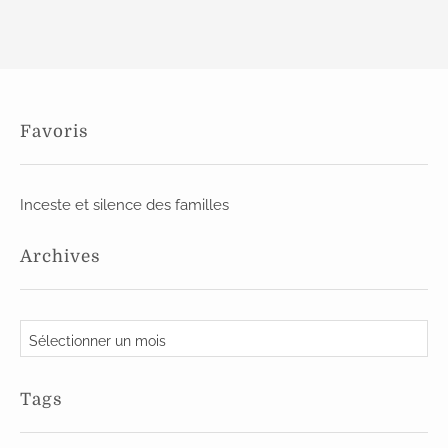
Favoris
Inceste et silence des familles
Archives
A
r
c
Tags
h
i