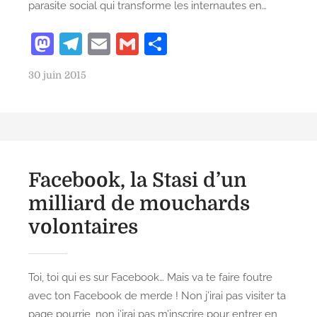
parasite social qui transforme les internautes en…
M
T
E
G
P
as
el
m
m
ar
P
30 juin 2015
to
e
ai
ai
ta
o
d
gr
l
l
g
s
o
a
er
t
e
n
m
d
Facebook, la Stasi d’un
o
n
milliard de mouchards
volontaires
Toi, toi qui es sur Facebook… Mais va te faire foutre
avec ton Facebook de merde ! Non j’irai pas visiter ta
page pourrie, non j’irai pas m’inscrire pour entrer en