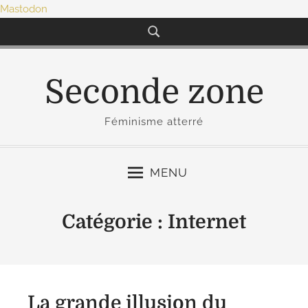
Mastodon
S
k
i
p
Seconde zone
t
o
Féminisme atterré
c
o
n
MENU
t
e
Catégorie :
Internet
n
t
La grande illusion du