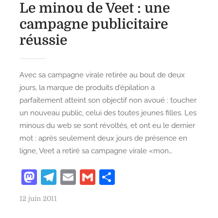
Le minou de Veet : une
o
n
campagne publicitaire
réussie
Avec sa campagne virale retirée au bout de deux
jours, la marque de produits d’épilation a
parfaitement atteint son objectif non avoué : toucher
un nouveau public, celui des toutes jeunes filles. Les
minous du web se sont révoltés, et ont eu le dernier
mot : après seulement deux jours de présence en
ligne, Veet a retiré sa campagne virale «mon…
M
T
E
G
P
as
el
m
m
ar
P
12 juin 2011
to
e
ai
ai
ta
o