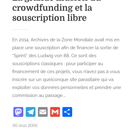
crowdfunding et la
souscription libre
En 2014, Archives de la Zone Mondiale avait mis en
place une souscription afin de financer la sortie de
“Sprint” des Ludwig von 88. Ce sont des
souscriptions classiques : pour participer au
financement de ces projets, vous n’avez pas à vous
inscrire sur un quelconque site parasitaire qui va
exploiter vos données personnelles et prendre une
commission au passage.…
M
T
E
G
P
as
el
m
m
ar
P
30 mai 2016
to
e
ai
ai
ta
o