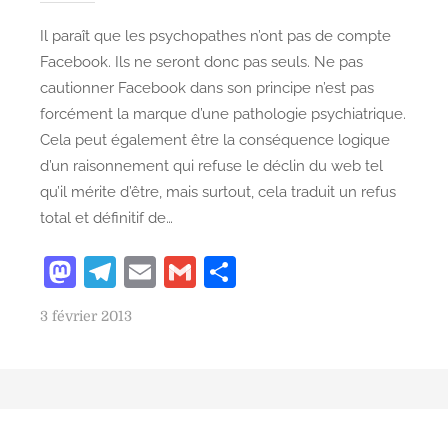
Il paraît que les psychopathes n’ont pas de compte
Facebook. Ils ne seront donc pas seuls. Ne pas
cautionner Facebook dans son principe n’est pas
forcément la marque d’une pathologie psychiatrique.
Cela peut également être la conséquence logique
d’un raisonnement qui refuse le déclin du web tel
qu’il mérite d’être, mais surtout, cela traduit un refus
total et définitif de…
M
T
E
G
P
as
el
m
m
ar
P
3 février 2013
to
e
ai
ai
ta
o
d
gr
l
l
g
s
o
a
er
t
e
n
m
d