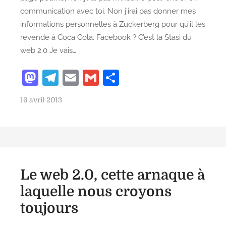
communication avec toi. Non j’irai pas donner mes
informations personnelles à Zuckerberg pour qu’il les
revende à Coca Cola. Facebook ? C’est la Stasi du
web 2.0 Je vais…
M
T
E
G
P
as
el
m
m
ar
P
16 avril 2013
to
e
ai
ai
ta
o
d
gr
l
l
g
s
o
a
er
t
e
n
m
d
Le web 2.0, cette arnaque à
o
n
laquelle nous croyons
toujours