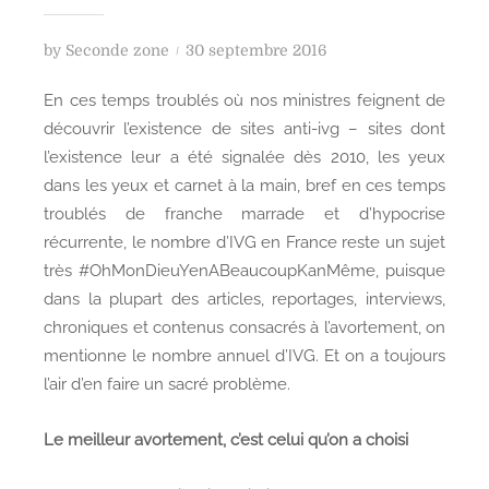
P
by
Seconde zone
30 septembre 2016
o
En ces temps troublés où nos ministres feignent de
s
découvrir l’existence de sites anti-ivg – sites dont
t
l’existence leur a été signalée dès 2010, les yeux
e
dans les yeux et carnet à la main, bref en ces temps
d
troublés de franche marrade et d’hypocrise
o
n
récurrente, le nombre d’IVG en France reste un sujet
très #OhMonDieuYenABeaucoupKanMême, puisque
dans la plupart des articles, reportages, interviews,
chroniques et contenus consacrés à l’avortement, on
mentionne le nombre annuel d’IVG. Et on a toujours
l’air d’en faire un sacré problème.
Le meilleur avortement, c’est celui qu’on a choisi