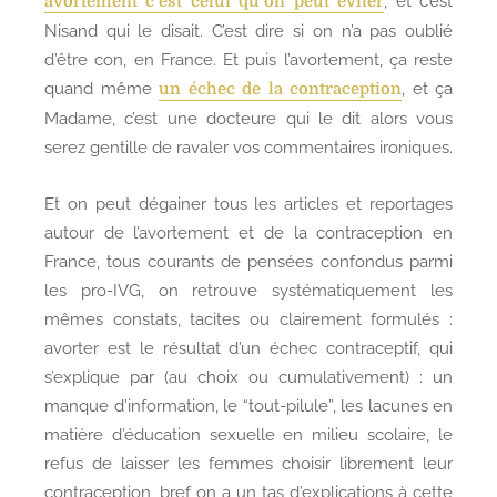
, et c’est
avortement c’est celui qu’on peut éviter
Nisand qui le disait. C’est dire si on n’a pas oublié
d’être con, en France. Et puis l’avortement, ça reste
quand même
, et ça
un échec de la contraception
Madame, c’est une docteure qui le dit alors vous
serez gentille de ravaler vos commentaires ironiques.
Et on peut dégainer tous les articles et reportages
autour de l’avortement et de la contraception en
France, tous courants de pensées confondus parmi
les pro-IVG, on retrouve systématiquement les
mêmes constats, tacites ou clairement formulés :
avorter est le résultat d’un échec contraceptif, qui
s’explique par (au choix ou cumulativement) : un
manque d’information, le “tout-pilule”, les lacunes en
matière d’éducation sexuelle en milieu scolaire, le
refus de laisser les femmes choisir librement leur
contraception, bref on a un tas d’explications à cette