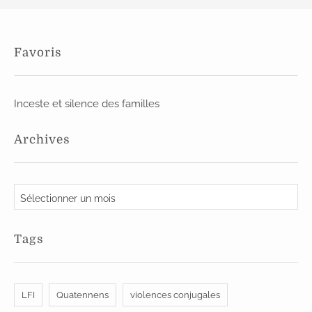
Favoris
Inceste et silence des familles
Archives
A
r
c
Tags
h
i
v
LFI
Quatennens
violences conjugales
e