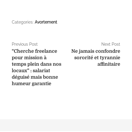
as
el
m
m
ar
to
e
ai
ai
ta
d
gr
l
l
g
Categories:
Avortement
o
a
er
n
m
N
Previous Post
Next Post
“Cherche freelance
Ne jamais confondre
a
pour mission à
sororité et tyrannie
temps plein dans nos
affinitaire
v
locaux” : salariat
i
déguisé mais bonne
humeur garantie
g
a
t
i
o