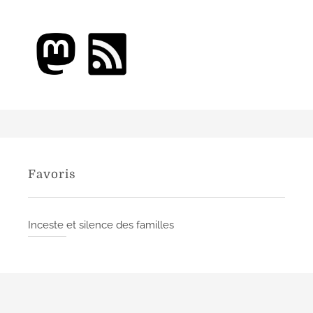
n
d
e
l
’
a
r
Favoris
t
i
Inceste et silence des familles
c
l
e