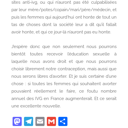
sites anti-ivg, ou qui n’auront pas été culpabilisées
par leur mère/potes/copain/mari/père/médecin, et
puis les femmes qui aujourd’hui ont honte de tout un
tas de choses dont la société leur a dit qu’il fallait
avoir honte, et qui ce jour-là n’auront pas eu honte.
J’espère donc que non seulement nous pourrons
bientôt toutes recevoir l’éducation sexuelle à
laquelle nous avons droit et que nous pourrons
choisir librement notre contraception, mais aussi que
nous serons libres d’avorter. Et je suis certaine d’une
chose : si toutes les femmes qui souhaitent avorter
pouvaient réellement le faire, ce foutu nombre
annuel des IVG en France augmenterait. Et ce serait
une excellente nouvelle.
M
T
E
G
P