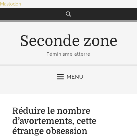
Mastodon
S
k
i
p
Seconde zone
t
o
Féminisme atterré
c
o
n
MENU
t
e
n
t
Réduire le nombre
d’avortements, cette
étrange obsession